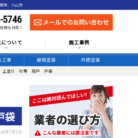
真岡市、小山市
-5746
 土日祝も対応！
社について
施工事例
金工事
屋根塗装
外壁塗装
 上塗り 付帯 雨戸 戸袋
戸袋
20年7月1日