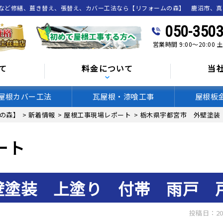
喰など修繕、葺き替え、張替え、カバー工法なら【リフォームの森】 鹿沼市、
050-3503
営業時間 9:00～20:00
て
料金について
当
屋根カバー工法
瓦屋根・漆喰工事
屋根板
の森】
>
新着情報
>
屋根工事現場レポート
>
栃木県宇都宮市 外壁塗装
ート
壁塗装 上塗り 付帯 雨戸 
投稿日：20