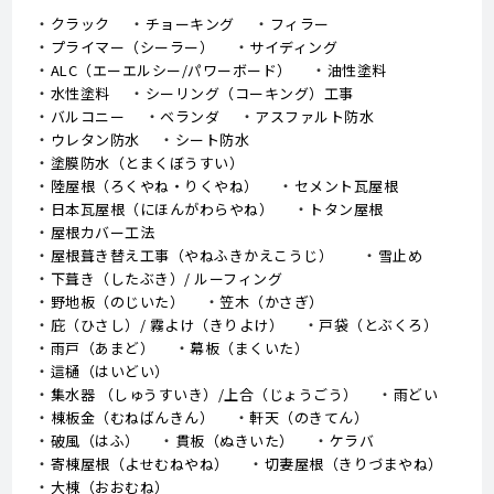
クラック
チョーキング
フィラー
プライマー（シーラー）
サイディング
ALC（エーエルシー/パワーボード）
油性塗料
水性塗料
シーリング（コーキング）工事
バルコニー
ベランダ
アスファルト防水
ウレタン防水
シート防水
塗膜防水（とまくぼうすい）
陸屋根（ろくやね・りくやね）
セメント瓦屋根
日本瓦屋根（にほんがわらやね）
トタン屋根
屋根カバー工法
屋根葺き替え工事（やねふきかえこうじ）
雪止め
下葺き（したぶき）/ ルーフィング
野地板（のじいた）
笠木（かさぎ）
庇（ひさし）/ 霧よけ（きりよけ）
戸袋（とぶくろ）
雨戸（あまど）
幕板（まくいた）
這樋（はいどい）
集水器 （しゅうすいき）/上合（じょうごう）
雨どい
棟板金（むねばんきん）
軒天（のきてん）
破風（はふ）
貫板（ぬきいた）
ケラバ
寄棟屋根（よせむねやね）
切妻屋根（きりづまやね）
大棟（おおむね）