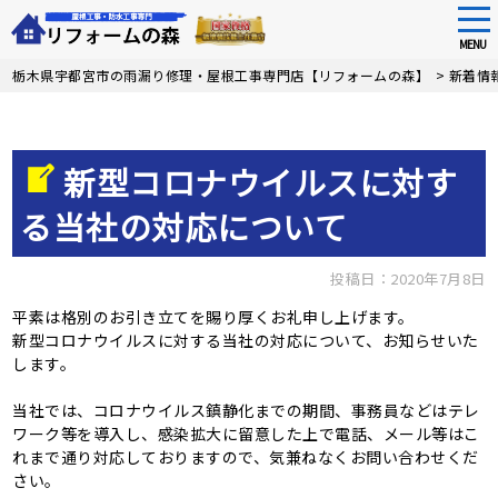
tog
nav
MENU
Skip
栃木県宇都宮市の雨漏り修理・屋根工事専門店【リフォームの森】
>
新着情
to
main
content
新型コロナウイルスに対す
る当社の対応について
投稿日：2020年7月8日
平素は格別のお引き立てを賜り厚くお礼申し上げます。
新型コロナウイルスに対する当社の対応について、お知らせいた
します。
当社では、コロナウイルス鎮静化までの期間、事務員などはテレ
ワーク等を導入し、感染拡大に留意した上で電話、メール等はこ
れまで通り対応しておりますので、気兼ねなくお問い合わせくだ
さい。