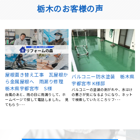
栃木のお客様の声
県
宇都宮市 屋根塗装
宇都宮市 H様邸 屋根葺き替
飛び込み営業に屋根の汚れを指摘さ
え工事
れ、勧誘も受けたものの高額で不安を
雨漏りが起きたため、地元できてくれ
感じたので、ネットで調べ、･･･
るところを探していたところリフォー
ムの森さんのホームページ･･･