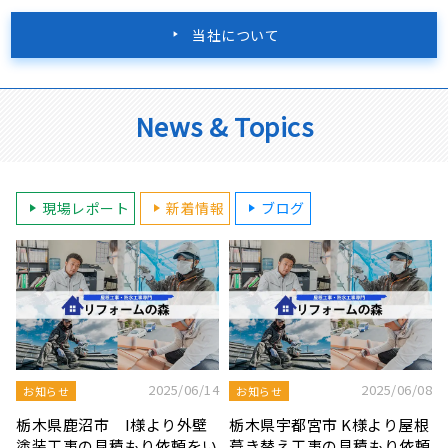
当社について
News & Topics
現場レポート
新着情報
ブログ
8
2025/08/19
2025/07/22
屋根工事ブログ
屋根工事ブログ
根
モルタル外壁の特徴と劣化症
令和7年度 結婚新生活支援補