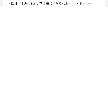
隅棟（すみむね）/ 下り棟（くだりむね）
ドーマー
鼻隠し
軒樋（のきどい）
竪樋（たてどい）
パラペット
FRP防水
アスファルトシングル
スレート
コロニアル
050-3503-5746
Fax : 0287-47-6955
営業時間 9:00～20:00 土日祝も対応！
〒321-1105