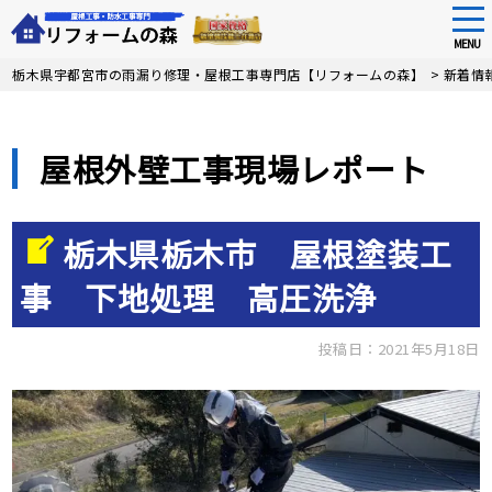
tog
nav
MENU
Skip
栃木県宇都宮市の雨漏り修理・屋根工事専門店【リフォームの森】
>
新着情
to
main
content
屋根外壁工事現場レポート
栃木県栃木市 屋根塗装工
事 下地処理 高圧洗浄
投稿日：2021年5月18日