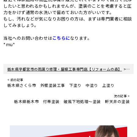
したいと思われるかもしれませんが、塗装のことを考慮すると圧
力をかけず通常の水洗いで留めておいた方がいいです。
もし、汚れなどが気になりお困りの方は、まずは専門業者に相談
してみましょう。
当社へのお問い合わせは
こちらに
なります。
*mu*
>
栃木県宇都宮市の雨漏り修理・屋根工事専門店【リフォームの森】
新着
< 前の記事
栃木県さくら市 外壁塗装工事 下塗り 中塗り 上塗り
次の記事 >
栃木県栃木市 付帯塗装 破風下地処理〜塗装 軒天井の塗装