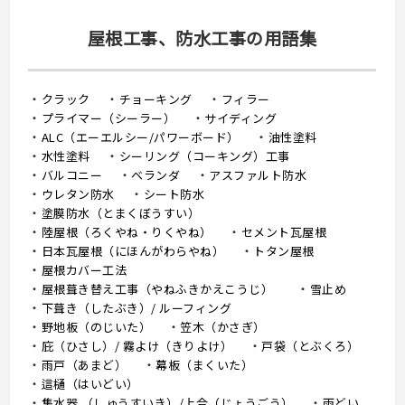
屋根工事、防水工事の用語集
クラック
チョーキング
フィラー
プライマー（シーラー）
サイディング
ALC（エーエルシー/パワーボード）
油性塗料
水性塗料
シーリング（コーキング）工事
バルコニー
ベランダ
アスファルト防水
ウレタン防水
シート防水
塗膜防水（とまくぼうすい）
陸屋根（ろくやね・りくやね）
セメント瓦屋根
日本瓦屋根（にほんがわらやね）
トタン屋根
屋根カバー工法
屋根葺き替え工事（やねふきかえこうじ）
雪止め
下葺き（したぶき）/ ルーフィング
野地板（のじいた）
笠木（かさぎ）
庇（ひさし）/ 霧よけ（きりよけ）
戸袋（とぶくろ）
雨戸（あまど）
幕板（まくいた）
這樋（はいどい）
集水器 （しゅうすいき）/上合（じょうごう）
雨どい