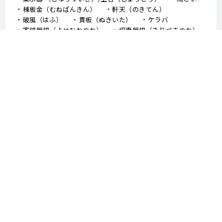
棟板金（むねばんきん）
軒天（のきてん）
破風（はふ）
貫板（ぬきいた）
ケラバ
寄棟屋根（よせむねやね）
切妻屋根（きりづまやね）
大棟（おおむね）
隅棟（すみむね）/ 下り棟（くだりむね）
ドーマー
鼻隠し
軒樋（のきどい）
竪樋（たてどい）
パラペット
FRP防水
アスファルトシングル
スレート
コロニアル
050-3503-5746