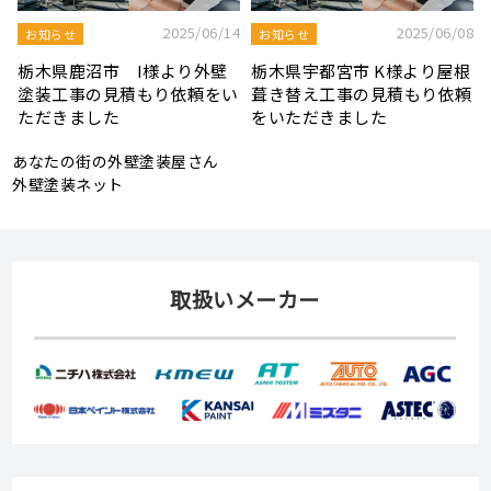
8
2025/08/19
2025/07/22
屋根工事ブログ
屋根工事ブログ
根
モルタル外壁の特徴と劣化症
令和7年度 結婚新生活支援補
頼
状、メンテナンス方法を解説
助金が実施されます！
あなたの街の外壁塗装屋さん
外壁塗装ネット
取扱いメーカー