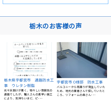
栃木のお客様の声
屋根葺き替え工事 瓦屋根か
栃木県宇都宮市 外壁塗装、
ら金属屋根へ 雨漏り修理
付帯部塗装 ナノコンポジッ
栃木県宇都宮市 S様
トW
台風のあと、雨の日に雨漏りして、ホ
指名4社の内、事前調査の内容が一番適
ームページで探して電話しました。 見
格であると判断しました。 価格は指名
てもらう･･･
4社の内、上から二番･･･