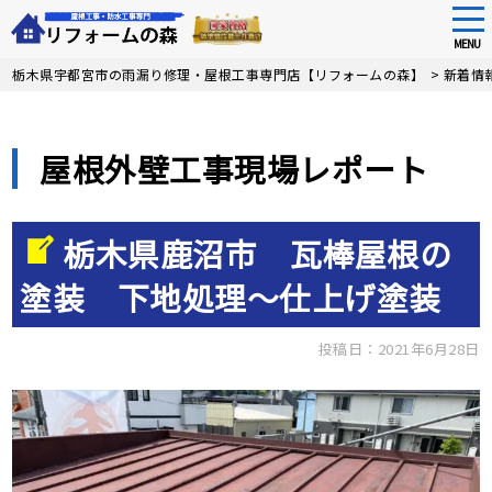
tog
nav
MENU
Skip
栃木県宇都宮市の雨漏り修理・屋根工事専門店【リフォームの森】
>
新着情
to
main
content
屋根外壁工事現場レポート
栃木県鹿沼市 瓦棒屋根の
塗装 下地処理〜仕上げ塗装
投稿日：2021年6月28日