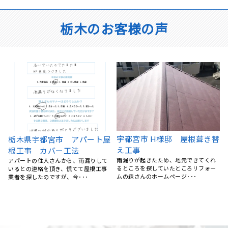
栃木のお客様の声
替
ベランダFRP防水工事、屋根
栃木県宇都宮市 外壁塗装、
カバー工事、外壁塗装、庇補
付帯部塗装 ナノコンポジッ
修工事 栃木県宇都宮市 K
トW
様
指名4社の内、事前調査の内容が一番適
格であると判断しました。 価格は指名
15年前にマイホームを購入してから、
4社の内、上から二番･･･
特にお手入れはしておらず、ある時庇
が腐食しているのを見つ･･･