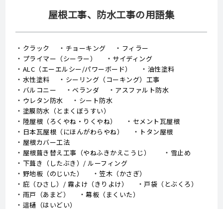
屋根工事、防水工事の用語集
クラック
チョーキング
フィラー
プライマー（シーラー）
サイディング
ALC（エーエルシー/パワーボード）
油性塗料
水性塗料
シーリング（コーキング）工事
バルコニー
ベランダ
アスファルト防水
ウレタン防水
シート防水
塗膜防水（とまくぼうすい）
陸屋根（ろくやね・りくやね）
セメント瓦屋根
日本瓦屋根（にほんがわらやね）
トタン屋根
屋根カバー工法
屋根葺き替え工事（やねふきかえこうじ）
雪止め
下葺き（したぶき）/ ルーフィング
野地板（のじいた）
笠木（かさぎ）
庇（ひさし）/ 霧よけ（きりよけ）
戸袋（とぶくろ）
雨戸（あまど）
幕板（まくいた）
這樋（はいどい）
集水器 （しゅうすいき）/上合（じょうごう）
雨どい