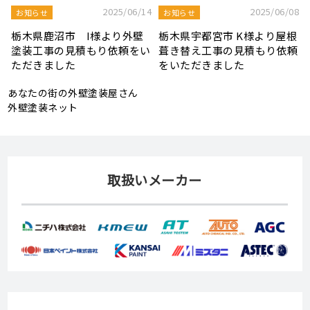
8
2025/08/19
2025/07/22
屋根工事ブログ
屋根工事ブログ
根
モルタル外壁の特徴と劣化症
令和7年度 結婚新生活支援補
頼
状、メンテナンス方法を解説
助金が実施されます！
あなたの街の外壁塗装屋さん
外壁塗装ネット
取扱いメーカー