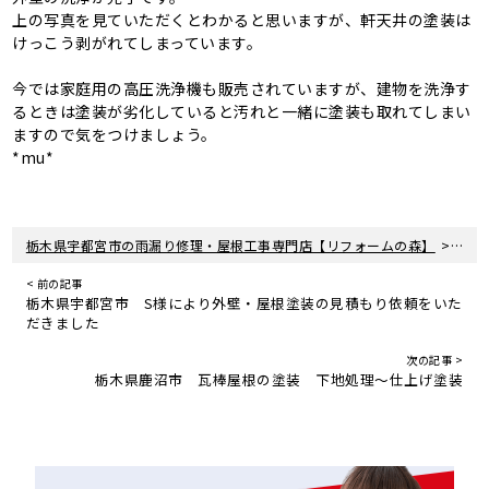
上の写真を見ていただくとわかると思いますが、軒天井の塗装は
けっこう剥がれてしまっています。
今では家庭用の高圧洗浄機も販売されていますが、建物を洗浄す
るときは塗装が劣化していると汚れと一緒に塗装も取れてしまい
ますので気をつけましょう。
*mu*
>
栃木県宇都宮市の雨漏り修理・屋根工事専門店【リフォームの森】
新着
< 前の記事
栃木県宇都宮市 S様により外壁・屋根塗装の見積もり依頼をいた
だきました
次の記事 >
栃木県鹿沼市 瓦棒屋根の塗装 下地処理〜仕上げ塗装