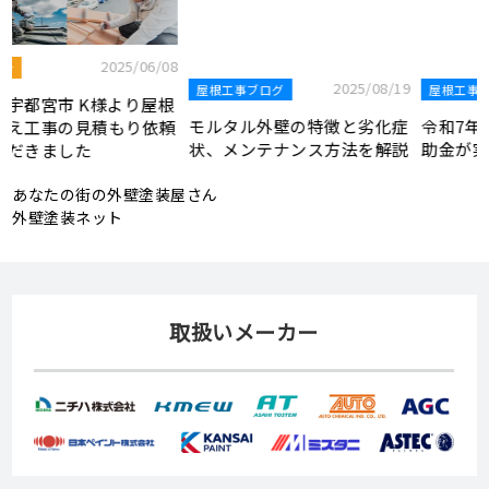
2025/08/19
屋根工事ブログ
8
2025/07/22
屋根工事ブログ
モルタル外壁の特徴と劣化症
根
令和7年度 結婚新生活支援補
状、メンテナンス方法を解説
頼
助金が実施されます！
あなたの街の外壁塗装屋さん
外壁塗装ネット
取扱いメーカー