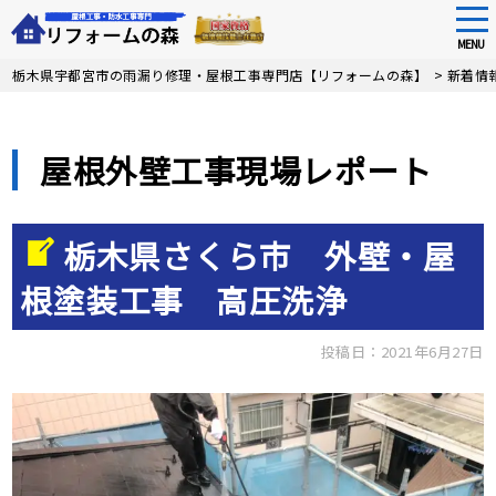
tog
nav
MENU
Skip
栃木県宇都宮市の雨漏り修理・屋根工事専門店【リフォームの森】
>
新着情
to
main
content
屋根外壁工事現場レポート
栃木県さくら市 外壁・屋
根塗装工事 高圧洗浄
投稿日：2021年6月27日