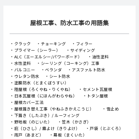
屋根工事、防水工事の用語集
クラック
チョーキング
フィラー
プライマー（シーラー）
サイディング
ALC（エーエルシー/パワーボード）
油性塗料
水性塗料
シーリング（コーキング）工事
バルコニー
ベランダ
アスファルト防水
ウレタン防水
シート防水
塗膜防水（とまくぼうすい）
陸屋根（ろくやね・りくやね）
セメント瓦屋根
日本瓦屋根（にほんがわらやね）
トタン屋根
屋根カバー工法
屋根葺き替え工事（やねふきかえこうじ）
雪止め
下葺き（したぶき）/ ルーフィング
野地板（のじいた）
笠木（かさぎ）
庇（ひさし）/ 霧よけ（きりよけ）
戸袋（とぶくろ）
雨戸（あまど）
幕板（まくいた）