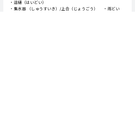
這樋（はいどい）
集水器 （しゅうすいき）/上合（じょうごう）
雨どい
棟板金（むねばんきん）
軒天（のきてん）
破風（はふ）
貫板（ぬきいた）
ケラバ
寄棟屋根（よせむねやね）
切妻屋根（きりづまやね）
大棟（おおむね）
隅棟（すみむね）/ 下り棟（くだりむね）
ドーマー
鼻隠し
軒樋（のきどい）
竪樋（たてどい）
パラペット
FRP防水
アスファルトシングル
スレート
コロニアル