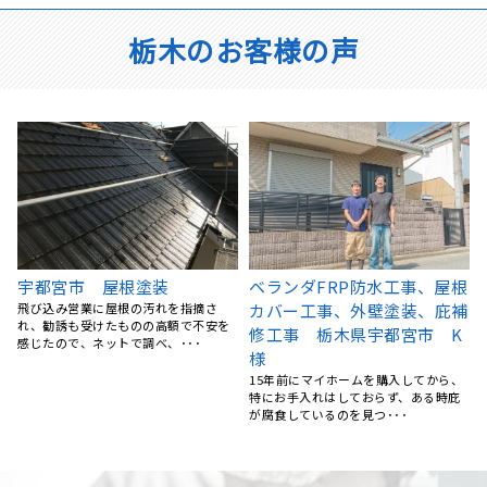
栃木のお客様の声
根
宇都宮市 O様邸 防水工事
屋根カバー工法 栃木県宇都
補
バルコニーから雨漏りが発生していた
宮市A様
ため、地元の業者さんで探していたと
雨漏りが心配になり、どこの業者さん
ころ、リフォームの森さん･･･
を選んだら良いのか迷っていました。
ネットで検索していると･･･
、