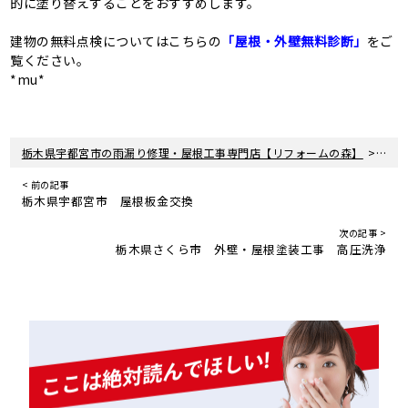
的に塗り替えすることをおすすめします。
建物の無料点検についてはこちらの
「屋根・外壁無料診断」
をご
覧ください。
*mu*
>
栃木県宇都宮市の雨漏り修理・屋根工事専門店【リフォームの森】
新着
< 前の記事
栃木県宇都宮市 屋根板金交換
次の記事 >
栃木県さくら市 外壁・屋根塗装工事 高圧洗浄