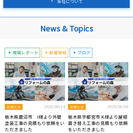
当社について
News & Topics
現場レポート
新着情報
ブログ
8
2025/08/19
2025/07/22
屋根工事ブログ
屋根工事ブログ
根
モルタル外壁の特徴と劣化症
令和7年度 結婚新生活支援補
頼
状、メンテナンス方法を解説
助金が実施されます！