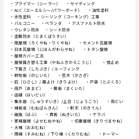
プライマー（シーラー）
サイディング
ALC（エーエルシー/パワーボード）
油性塗料
水性塗料
シーリング（コーキング）工事
バルコニー
ベランダ
アスファルト防水
ウレタン防水
シート防水
塗膜防水（とまくぼうすい）
陸屋根（ろくやね・りくやね）
セメント瓦屋根
日本瓦屋根（にほんがわらやね）
トタン屋根
屋根カバー工法
屋根葺き替え工事（やねふきかえこうじ）
雪止め
下葺き（したぶき）/ ルーフィング
野地板（のじいた）
笠木（かさぎ）
庇（ひさし）/ 霧よけ（きりよけ）
戸袋（とぶくろ）
雨戸（あまど）
幕板（まくいた）
這樋（はいどい）
集水器 （しゅうすいき）/上合（じょうごう）
雨どい
棟板金（むねばんきん）
軒天（のきてん）
破風（はふ）
貫板（ぬきいた）
ケラバ
寄棟屋根（よせむねやね）
切妻屋根（きりづまやね）
大棟（おおむね）
隅棟（すみむね）/ 下り棟（くだりむね）
ドーマー