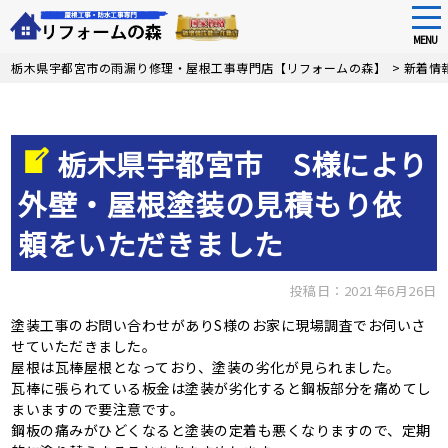
tog
nav
MENU
Skip
栃木県宇都宮市の雨漏り修理・屋根工事専門店【リフォームの森】
>
新着情
to
main
content
栃木県宇都宮市 S様により
外壁・屋根塗装の見積もり依
頼をいただきました
投稿日：2021年6月26日
塗装工事のお問い合わせがありS様のお家に現場調査でお伺いさ
せていただきました。
屋根は瓦棒屋根となっており、塗装の劣化が見られました。
瓦棒に張られている板金は塗装が劣化すると鋼板部分を痛めてし
まいますので要注意です。
鋼板の痛みがひどくなると塗装の定着も悪くなりますので、定期