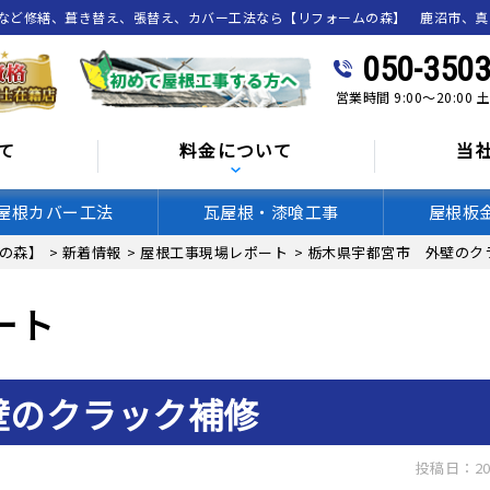
喰など修繕、葺き替え、張替え、カバー工法なら【リフォームの森】 鹿沼市、
050-3503
営業時間 9:00～20:00
て
料金について
当
屋根カバー工法
瓦屋根・漆喰工事
屋根板
の森】
>
新着情報
>
屋根工事現場レポート
>
栃木県宇都宮市 外壁のク
ート
壁のクラック補修
投稿日：20