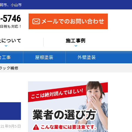
真岡市、小山市
-5746
 土日祝も対応！
社について
施工事例
金工事
屋根塗装
外壁塗装
ラック補修
21年9月5日