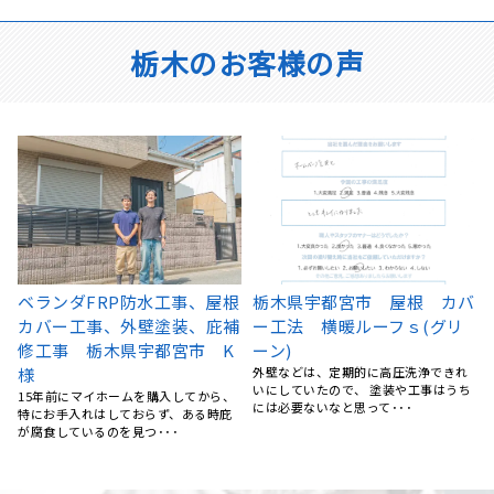
栃木のお客様の声
バ
バルコニー防水塗装 栃木県
栃木県宇都宮市 外壁塗装、
宇都宮市 K様邸
付帯部塗装 ナノコンポジッ
バルコニーの塗装の剥がれや、水はけ
トW
の悪さが気になるようになり、ネット
指名4社の内、事前調査の内容が一番適
で検索していたところリフ･･･
ち
格であると判断しました。 価格は指名
4社の内、上から二番･･･