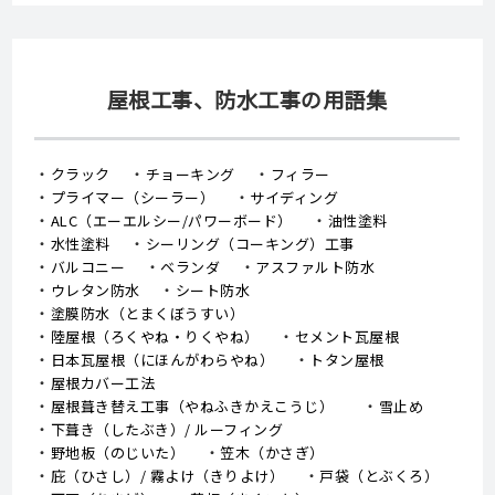
屋根工事、防水工事の用語集
クラック
チョーキング
フィラー
プライマー（シーラー）
サイディング
ALC（エーエルシー/パワーボード）
油性塗料
水性塗料
シーリング（コーキング）工事
バルコニー
ベランダ
アスファルト防水
ウレタン防水
シート防水
塗膜防水（とまくぼうすい）
陸屋根（ろくやね・りくやね）
セメント瓦屋根
日本瓦屋根（にほんがわらやね）
トタン屋根
屋根カバー工法
屋根葺き替え工事（やねふきかえこうじ）
雪止め
下葺き（したぶき）/ ルーフィング
野地板（のじいた）
笠木（かさぎ）
庇（ひさし）/ 霧よけ（きりよけ）
戸袋（とぶくろ）