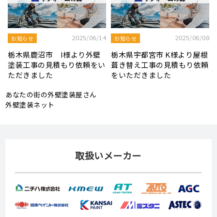
8
2025/08/19
2025/07/22
屋根工事ブログ
屋根工事ブログ
根
モルタル外壁の特徴と劣化症
令和7年度 結婚新生活支援補
頼
状、メンテナンス方法を解説
助金が実施されます！
あなたの街の外壁塗装屋さん
外壁塗装ネット
取扱いメーカー