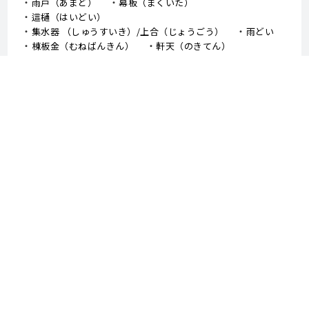
雨戸（あまど）
幕板（まくいた）
這樋（はいどい）
集水器 （しゅうすいき）/上合（じょうごう）
雨どい
棟板金（むねばんきん）
軒天（のきてん）
破風（はふ）
貫板（ぬきいた）
ケラバ
寄棟屋根（よせむねやね）
切妻屋根（きりづまやね）
大棟（おおむね）
隅棟（すみむね）/ 下り棟（くだりむね）
ドーマー
鼻隠し
軒樋（のきどい）
竪樋（たてどい）
パラペット
FRP防水
アスファルトシングル
スレート
コロニアル