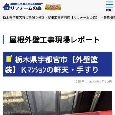
tog
nav
MENU
Skip
栃木県宇都宮市の雨漏り修理・屋根工事専門店【リフォームの森】
>
新着情
to
main
content
屋根外壁工事現場レポート
栃木県宇都宮市【外壁塗
装】Ｋﾏﾝｼｮﾝの軒天・手すり
投稿日：2022年8月10日