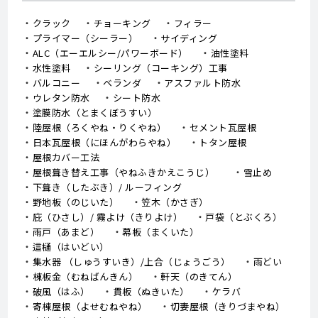
クラック
チョーキング
フィラー
プライマー（シーラー）
サイディング
ALC（エーエルシー/パワーボード）
油性塗料
水性塗料
シーリング（コーキング）工事
バルコニー
ベランダ
アスファルト防水
ウレタン防水
シート防水
塗膜防水（とまくぼうすい）
陸屋根（ろくやね・りくやね）
セメント瓦屋根
日本瓦屋根（にほんがわらやね）
トタン屋根
屋根カバー工法
屋根葺き替え工事（やねふきかえこうじ）
雪止め
下葺き（したぶき）/ ルーフィング
野地板（のじいた）
笠木（かさぎ）
庇（ひさし）/ 霧よけ（きりよけ）
戸袋（とぶくろ）
雨戸（あまど）
幕板（まくいた）
這樋（はいどい）
集水器 （しゅうすいき）/上合（じょうごう）
雨どい
棟板金（むねばんきん）
軒天（のきてん）
破風（はふ）
貫板（ぬきいた）
ケラバ
寄棟屋根（よせむねやね）
切妻屋根（きりづまやね）