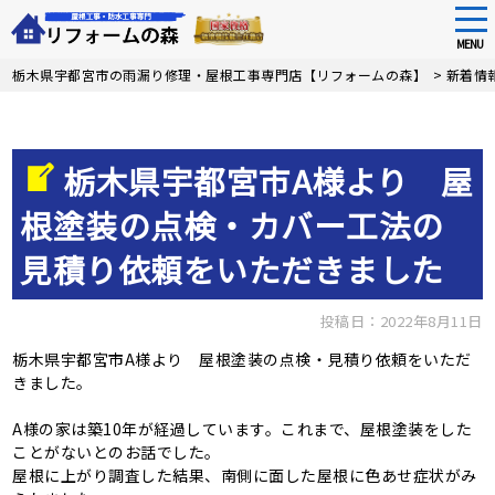
tog
nav
MENU
Skip
栃木県宇都宮市の雨漏り修理・屋根工事専門店【リフォームの森】
>
新着情
to
main
content
栃木県宇都宮市A様より 屋
根塗装の点検・カバー工法の
見積り依頼をいただきました
投稿日：2022年8月11日
栃木県宇都宮市A様より 屋根塗装の点検・見積り依頼をいただ
きました。
A様の家は築10年が経過しています。これまで、屋根塗装をした
ことがないとのお話でした。
屋根に上がり調査した結果、南側に面した屋根に色あせ症状がみ