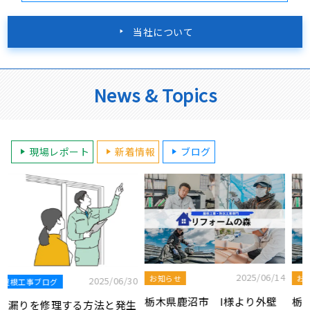
当社について
News & Topics
現場レポート
新着情報
ブログ
2025/06/14
2025/06/08
お知らせ
お知らせ
0
栃木県鹿沼市 I様より外壁
栃木県宇都宮市 K様より屋根
生