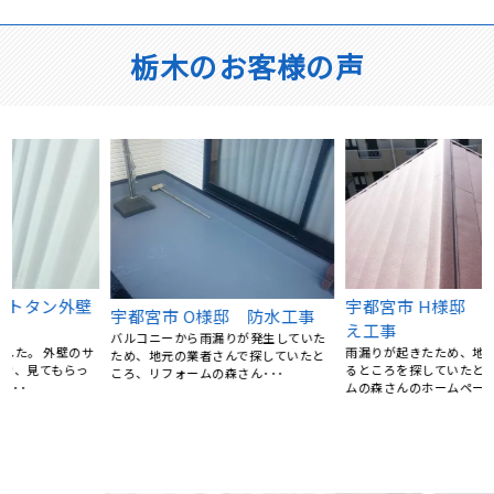
栃木のお客様の声
宇都宮市 H様邸 屋根葺き替
宇都宮市 O様邸 防水工事
え工事
バルコニーから雨漏りが発生していた
サ
雨漏りが起きたため、地元できてくれ
ため、地元の業者さんで探していたと
るところを探していたところリフォー
ころ、リフォームの森さん･･･
ムの森さんのホームページ･･･