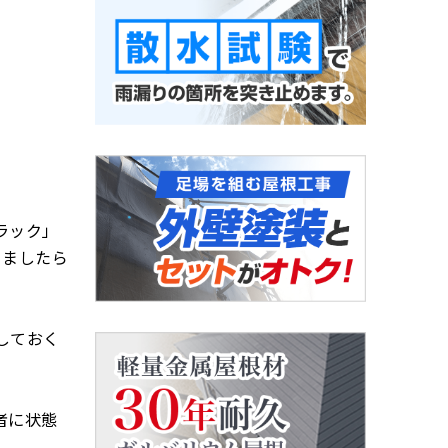
ラック」
りましたら
しておく
者に状態