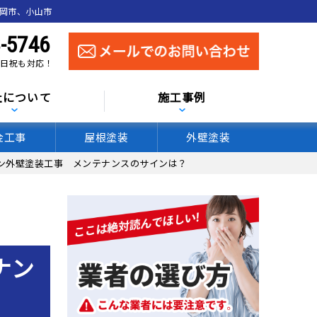
真岡市、小山市
-5746
 土日祝も対応！
社について
施工事例
金工事
屋根塗装
外壁塗装
ン外壁塗装工事 メンテナンスのサインは？
ナン