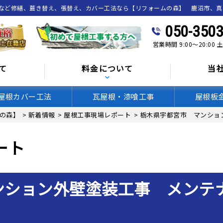
喰など修繕、葺き替え、張替え、カバー工法なら【リフォームの森】 鹿沼市、
050-3503
営業時間 9:00～20:00
て
料金について
当
屋根カバー工法
瓦屋根・漆喰工事
屋根板
の森】
>
新着情報
>
屋根工事現場レポート
>
栃木県宇都宮市 マンショ
ート
ンション外壁塗装工事 メンテ