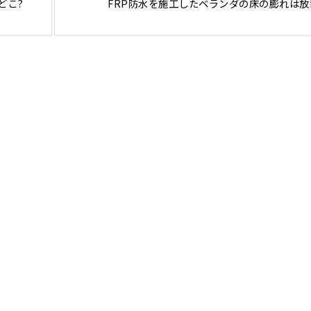
てどこ?
FRP防水を施工したベランダの床の膨れは放