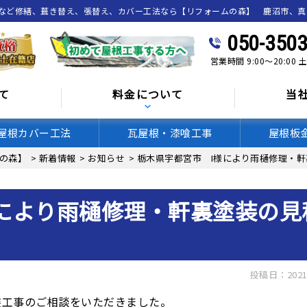
喰など修繕、葺き替え、張替え、カバー工法なら【リフォームの森】 鹿沼市、
050-3503
営業時間 9:00～20:00
て
料金について
当
屋根カバー工法
瓦屋根・漆喰工事
屋根板
の森】
>
新着情報
>
お知らせ
>
栃木県宇都宮市 I様により雨樋修理・
により雨樋修理・軒裏塗装の見
投稿日：2021
装工事のご相談をいただきました。