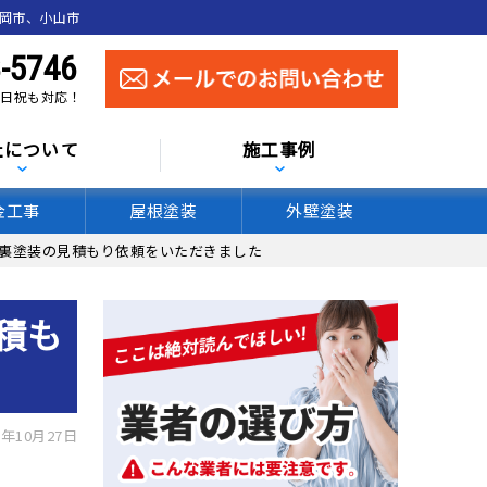
真岡市、小山市
-5746
 土日祝も対応！
社について
施工事例
金工事
屋根塗装
外壁塗装
軒裏塗装の見積もり依頼をいただきました
積も
年10月27日