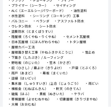
クラック
チョーキング
フィラー
プライマー（シーラー）
サイディング
ALC（エーエルシー/パワーボード）
油性塗料
水性塗料
シーリング（コーキング）工事
バルコニー
ベランダ
アスファルト防水
ウレタン防水
シート防水
塗膜防水（とまくぼうすい）
陸屋根（ろくやね・りくやね）
セメント瓦屋根
日本瓦屋根（にほんがわらやね）
トタン屋根
屋根カバー工法
屋根葺き替え工事（やねふきかえこうじ）
雪止め
下葺き（したぶき）/ ルーフィング
野地板（のじいた）
笠木（かさぎ）
庇（ひさし）/ 霧よけ（きりよけ）
戸袋（とぶくろ）
雨戸（あまど）
幕板（まくいた）
這樋（はいどい）
集水器 （しゅうすいき）/上合（じょうごう）
雨どい
棟板金（むねばんきん）
軒天（のきてん）
破風（はふ）
貫板（ぬきいた）
ケラバ
寄棟屋根（よせむねやね）
切妻屋根（きりづまやね）
大棟（おおむね）
隅棟（すみむね）/ 下り棟（くだりむね）
ドーマー