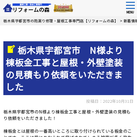
tog
nav
MENU
Skip
栃木県宇都宮市の雨漏り修理・屋根工事専門店【リフォームの森】
>
新着情
to
main
content
栃木県宇都宮市 N様より
棟板金工事と屋根・外壁塗装
の見積もり依頼をいただきま
した
投稿日：2022年10月31日
栃木県宇都宮市のN様より棟板金工事と屋根・外壁塗装の見積も
り依頼をいただきました！
棟板金とは屋根の一番高いところに取り付けられている板金のこ