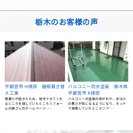
栃木のお客様の声
県
宇都宮市 屋根塗装
栃木県宇都宮市 屋根 カバ
飛び込み営業に屋根の汚れを指摘さ
ー工法 横暖ルーフｓ(グリ
れ、勧誘も受けたものの高額で不安を
ーン)
感じたので、ネットで調べ、･･･
外壁などは、定期的に高圧洗浄できれ
いにしていたので、 塗装や工事はうち
には必要ないなと思って･･･