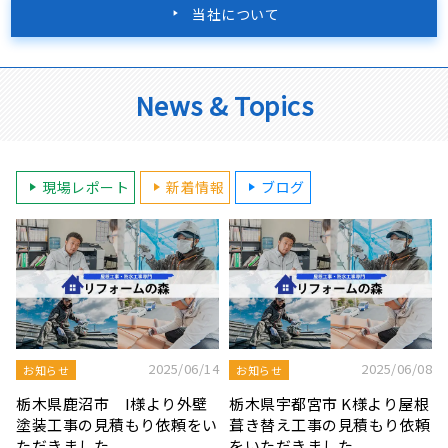
当社について
News & Topics
現場レポート
新着情報
ブログ
8
2025/08/19
2025/07/22
屋根工事ブログ
屋根工事ブログ
根
モルタル外壁の特徴と劣化症
令和7年度 結婚新生活支援補
頼
状、メンテナンス方法を解説
助金が実施されます！