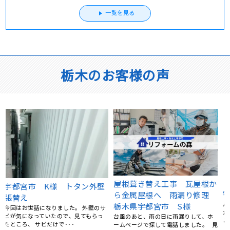
一覧を見る
栃木のお客様の声
宇都宮市 O様邸 防水工事
か
屋根葺き替え工事 宇都宮市
バルコニーから雨漏りが発生していた
理
M様邸
ため、地元の業者さんで探していたと
屋根のサビや変色が随分前から気にな
ころ、リフォームの森さん･･･
っていましたが、なかなか重い腰が上