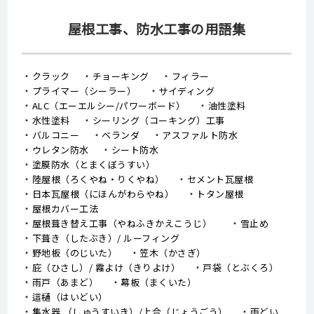
屋根工事、防水工事の用語集
クラック
チョーキング
フィラー
プライマー（シーラー）
サイディング
ALC（エーエルシー/パワーボード）
油性塗料
水性塗料
シーリング（コーキング）工事
バルコニー
ベランダ
アスファルト防水
ウレタン防水
シート防水
塗膜防水（とまくぼうすい）
陸屋根（ろくやね・りくやね）
セメント瓦屋根
日本瓦屋根（にほんがわらやね）
トタン屋根
屋根カバー工法
屋根葺き替え工事（やねふきかえこうじ）
雪止め
下葺き（したぶき）/ ルーフィング
野地板（のじいた）
笠木（かさぎ）
庇（ひさし）/ 霧よけ（きりよけ）
戸袋（とぶくろ）
雨戸（あまど）
幕板（まくいた）
這樋（はいどい）
集水器 （しゅうすいき）/上合（じょうごう）
雨どい