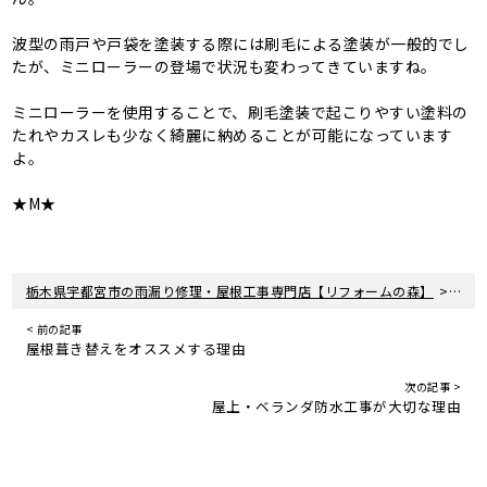
波型の雨戸や戸袋を塗装する際には刷毛による塗装が一般的でし
たが、ミニローラーの登場で状況も変わってきていますね。
ミニローラーを使用することで、刷毛塗装で起こりやすい塗料の
たれやカスレも少なく綺麗に納めることが可能になっています
よ。
★M★
>
栃木県宇都宮市の雨漏り修理・屋根工事専門店【リフォームの森】
新着
< 前の記事
屋根葺き替えをオススメする理由
次の記事 >
屋上・ベランダ防水工事が大切な理由