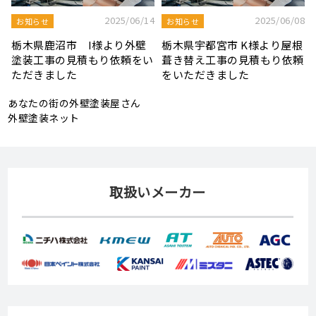
8
2025/08/19
2025/07/22
屋根工事ブログ
屋根工事ブログ
根
モルタル外壁の特徴と劣化症
令和7年度 結婚新生活支援補
頼
状、メンテナンス方法を解説
助金が実施されます！
あなたの街の外壁塗装屋さん
外壁塗装ネット
取扱いメーカー