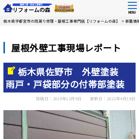
tog
nav
MENU
Skip
栃木県宇都宮市の雨漏り修理・屋根工事専門店【リフォームの森】
>
新着情
to
main
content
屋根外壁工事現場レポート
栃木県佐野市 外壁塗装
雨戸・戸袋部分の付帯部塗装
投稿日：2019年12月9日
更新日：2022年4月19日