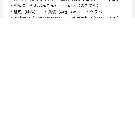
棟板金（むねばんきん）
軒天（のきてん）
破風（はふ）
貫板（ぬきいた）
ケラバ
寄棟屋根（よせむねやね）
切妻屋根（きりづまやね）
大棟（おおむね）
隅棟（すみむね）/ 下り棟（くだりむね）
ドーマー
鼻隠し
軒樋（のきどい）
竪樋（たてどい）
パラペット
FRP防水
アスファルトシングル
スレート
コロニアル
050-3503-5746