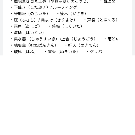
屋根葺き替え工事（やねふきかえこうじ）
雪止め
下葺き（したぶき）/ ルーフィング
野地板（のじいた）
笠木（かさぎ）
庇（ひさし）/ 霧よけ（きりよけ）
戸袋（とぶくろ）
雨戸（あまど）
幕板（まくいた）
這樋（はいどい）
集水器 （しゅうすいき）/上合（じょうごう）
雨どい
棟板金（むねばんきん）
軒天（のきてん）
破風（はふ）
貫板（ぬきいた）
ケラバ
寄棟屋根（よせむねやね）
切妻屋根（きりづまやね）
大棟（おおむね）
隅棟（すみむね）/ 下り棟（くだりむね）
ドーマー
鼻隠し
軒樋（のきどい）
竪樋（たてどい）
パラペット
FRP防水
アスファルトシングル
スレート
コロニアル