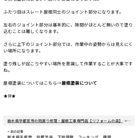
ふたつ目はスレート屋根同士のジョイント部分になります。
左右のジョイント部分は基本的に、隙間がほとんど無いので塗り
込むことは難しくなります。
さらに上下のジョイント部分では、作業中の姿勢からは見えにく
い場所になります。
塗り残しが起こりやすい場所を意識して作業することが大事です
ね。
屋根塗装についてはこちら→
屋根塗装について
★M★
>
栃木県宇都宮市の雨漏り修理・屋根工事専門店【リフォームの森】
新着
< 前の記事
栃木県矢板市 外壁塗装 下地調整 コーキング 種類