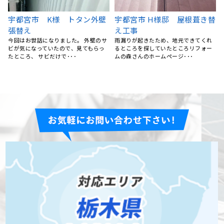
替
屋根塗装、棟鈑金交換、外壁
屋根カバー工法 栃木県宇都
塗装 栃木県宇都宮市 N様
宮市A様
5社くらい提案を聞きましたが、リフォ
雨漏りが心配になり、どこの業者さん
ームの森さんが一番丁寧にご対応くだ
を選んだら良いのか迷っていました。
さいました。 職人さん･･･
ネットで検索していると･･･