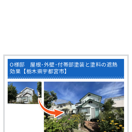
O様邸 屋根･外壁･付帯部塗装と塗料の遮熱
効果【栃木県宇都宮市】