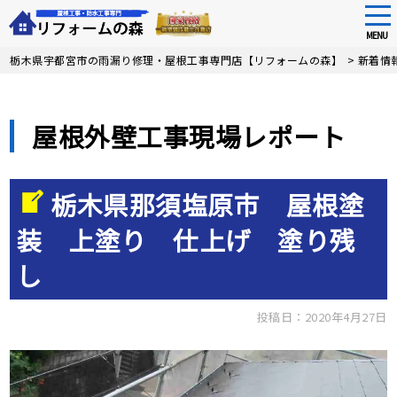
tog
nav
MENU
Skip
栃木県宇都宮市の雨漏り修理・屋根工事専門店【リフォームの森】
>
新着情
to
main
content
屋根外壁工事現場レポート
栃木県那須塩原市 屋根塗
装 上塗り 仕上げ 塗り残
し
投稿日：2020年4月27日