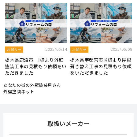
8
2025/08/19
2025/07/22
屋根工事ブログ
屋根工事ブログ
根
モルタル外壁の特徴と劣化症
令和7年度 結婚新生活支援補
頼
状、メンテナンス方法を解説
助金が実施されます！
あなたの街の外壁塗装屋さん
外壁塗装ネット
取扱いメーカー