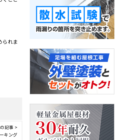
められま
の記事 >
ーキング