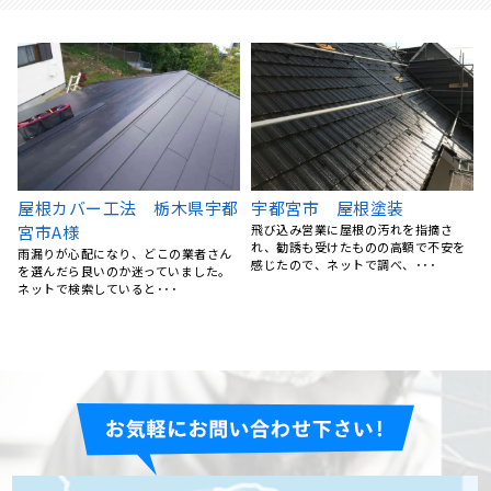
宇都宮市 H様邸 屋根葺き替
屋根葺き替え工事 瓦屋根か
え工事
ら金属屋根へ 雨漏り修理
雨漏りが起きたため、地元できてくれ
栃木県宇都宮市 S様
るところを探していたところリフォー
台風のあと、雨の日に雨漏りして、ホ
ムの森さんのホームページ･･･
ームページで探して電話しました。 見
てもらう･･･