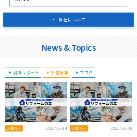
当社について
News & Topics
現場レポート
新着情報
ブログ
8
2025/08/19
2025/07/22
屋根工事ブログ
屋根工事ブログ