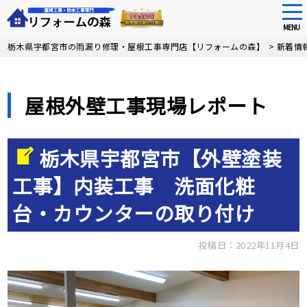
tog
nav
MENU
Skip
栃木県宇都宮市の雨漏り修理・屋根工事専門店【リフォームの森】
>
新着情
to
main
content
屋根外壁工事現場レポート
栃木県宇都宮市【外壁塗装
工事】内装工事 洗面化粧
台・カウンターの取り付け
投稿日：2022年11月4日