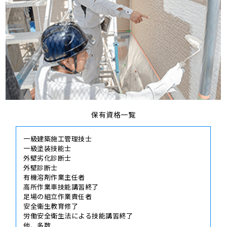
保有資格一覧
一級建築施工管理技士
一級塗装技能士
外壁劣化診断士
外壁診断士
有機溶剤作業主任者
高所作業車技能講習終了
足場の組立作業責任者
安全衛生教育修了
労働安全衛生法による技能講習終了
他、多数