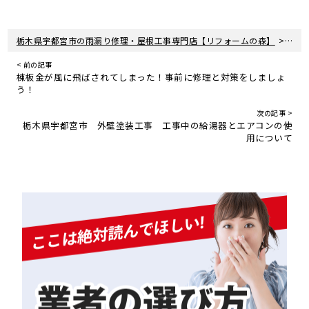
>
栃木県宇都宮市の雨漏り修理・屋根工事専門店【リフォームの森】
新着
< 前の記事
棟板金が風に飛ばされてしまった！事前に修理と対策をしましょ
う！
次の記事 >
栃木県宇都宮市 外壁塗装工事 工事中の給湯器とエアコンの使
用について