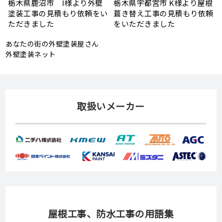
根
モルタル外壁の特徴と劣化症
令和7年度 結婚新生活支援補
頼
状、メンテナンス方法を解説
助金が実施されます！
あなたの街の外壁塗装屋さん
外壁塗装ネット
取扱いメーカー
屋根工事、防水工事の用語集