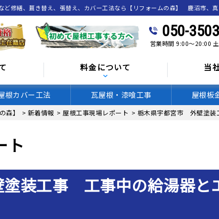
喰など修繕、葺き替え、張替え、カバー工法なら【リフォームの森】 鹿沼市、
050-3503
営業時間 9:00～20:00
て
料金について
当
屋根カバー工法
瓦屋根・漆喰工事
屋根板
の森】
>
新着情報
>
屋根工事現場レポート
>
栃木県宇都宮市 外壁塗装
ート
壁塗装工事 工事中の給湯器と