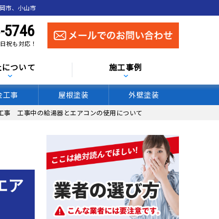
真岡市、小山市
-5746
 土日祝も対応！
社について
施工事例
金工事
屋根塗装
外壁塗装
工事 工事中の給湯器とエアコンの使用について
エア